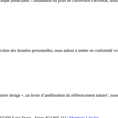
ompte publicitaire, l’installation du pixel de conversion Facebook, nou
ction des données personnelles, nous aidons à mettre en conformité votre
onsive design », un levier d’amélioration du référencement naturel ; nou
97400 Saint-Denis - Siren: 824 805 311 |
Mentions Légales