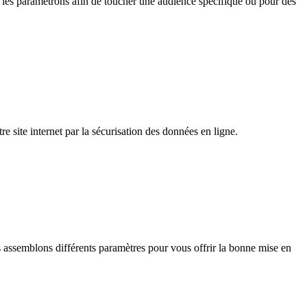
s les paramétrons afin de toucher une audience spécifique ou pour des
 site internet par la sécurisation des données en ligne.
s assemblons différents paramètres pour vous offrir la bonne mise en